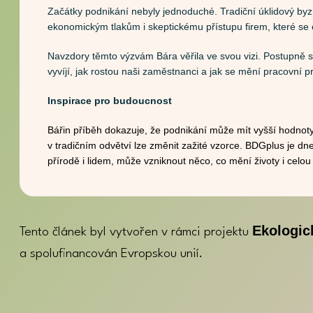
Začátky podnikání nebyly jednoduché. Tradiční úklidový byz
ekonomickým tlakům i skeptickému přístupu firem, které se 
Navzdory těmto výzvám Bára věřila ve svou vizi. Postupně si z
vyvíjí, jak rostou naši zaměstnanci a jak se mění pracovní p
Inspirace pro budoucnost
Bářin příběh dokazuje, že podnikání může mít vyšší hodnoty
v tradičním odvětví lze změnit zažité vzorce. BDGplus je dn
přírodě i lidem, může vzniknout něco, co mění životy i celou
Ekologic
Tento článek byl vytvořen v rámci projektu
a spolufinancován Evropskou unií.