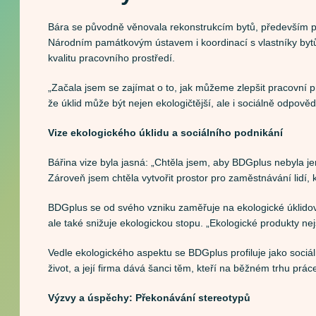
Bára se původně věnovala rekonstrukcím bytů, především pa
Národním památkovým ústavem i koordinací s vlastníky bytů. 
kvalitu pracovního prostředí.
„Začala jsem se zajímat o to, jak můžeme zlepšit pracovní pro
že úklid může být nejen ekologičtější, ale i sociálně odpověd
Vize ekologického úklidu a sociálního podnikání
Bářina vize byla jasná: „Chtěla jsem, aby BDGplus nebyla jen
Zároveň jsem chtěla vytvořit prostor pro zaměstnávání lidí, k
BDGplus se od svého vzniku zaměřuje na ekologické úklidové 
ale také snižuje ekologickou stopu. „Ekologické produkty nej
Vedle ekologického aspektu se BDGplus profiluje jako sociá
život, a její firma dává šanci těm, kteří na běžném trhu prá
Výzvy a úspěchy: Překonávání stereotypů