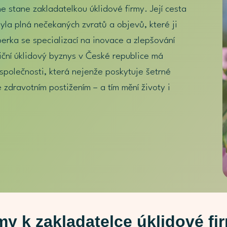
 stane zakladatelkou úklidové firmy. Její cesta
yla plná nečekaných zvratů a objevů, které ji
erka se specializací na inovace a zlepšování
iční úklidový byznys v České republice má
 společnosti, která nejenže poskytuje šetrné
zdravotním postižením – a tím mění životy i
my k zakladatelce úklidové fi