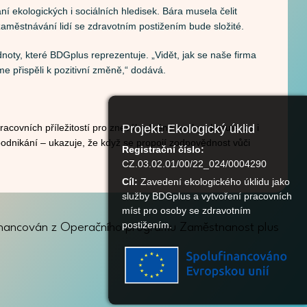
 ekologických i sociálních hledisek. Bára musela čelit
aměstnávání lidí se zdravotním postižením bude složité.
odnoty, které BDGplus reprezentuje. „Vidět, jak se naše firma
me přispěli k pozitivní změně,“ dodává.
Projekt: Eko
racovních příležitostí pro znevýhodněné osoby ukazuje, že i
 podnikání – ukazuje, že když se propojí zodpovědnost vůči
Registrační č
CZ.03.02.01/
Cíl:
Zavedení e
služby BDGplu
míst pro osob
postižením.
 financován z Operačního programu Zaměstnanost plus