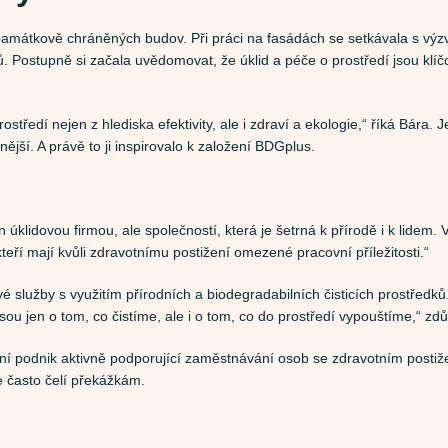
mátkově chráněných budov. Při práci na fasádách se setkávala s výzva
Postupně si začala uvědomovat, že úklid a péče o prostředí jsou klíčov
středí nejen z hlediska efektivity, ale i zdraví a ekologie,“ říká Bára. 
nější. A právě to ji inspirovalo k založení BDGplus.
 úklidovou firmou, ale společností, která je šetrná k přírodě i k lidem
teří mají kvůli zdravotnímu postižení omezené pracovní příležitosti.“
služby s využitím přírodních a biodegradabilních čisticích prostředků.
sou jen o tom, co čistíme, ale i o tom, co do prostředí vypouštíme,“ zd
lní podnik aktivně podporující zaměstnávání osob se zdravotním posti
ce často čelí překážkám.