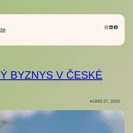
Instagram
LinkedIn
Faceboo
áte
VÝ BYZNYS V ČESKÉ
✴︎
ÚNO 27, 2025