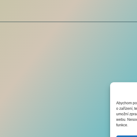
Abychom posk
o zařízení, 
umožní zprac
webu. Nesouh
funkce.