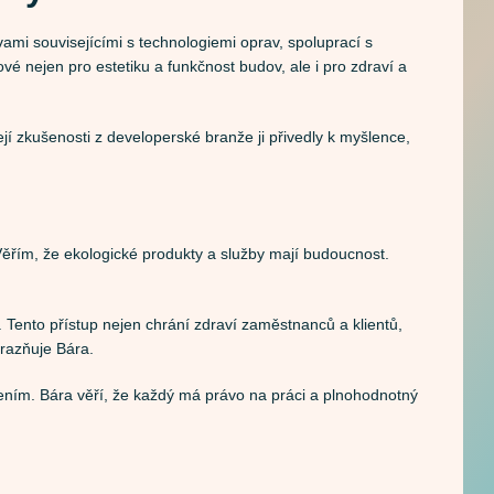
mi souvisejícími s technologiemi oprav, spoluprací s
é nejen pro estetiku a funkčnost budov, ale i pro zdraví a
Její zkušenosti z developerské branže ji přivedly k myšlence,
. Věřím, že ekologické produkty a služby mají budoucnost.
 Tento přístup nejen chrání zdraví zaměstnanců a klientů,
ůrazňuje Bára.
žením. Bára věří, že každý má právo na práci a plnohodnotný